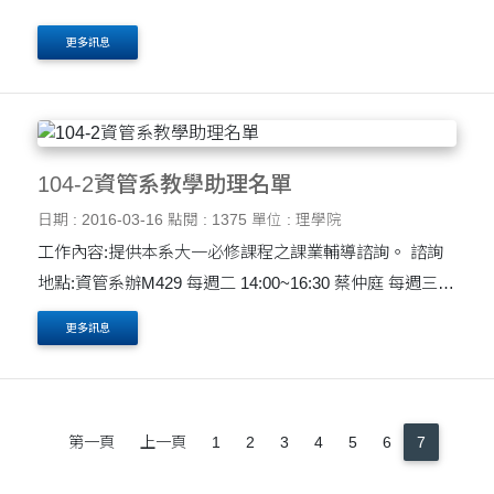
更多訊息
104-2資管系教學助理名單
日期 : 2016-03-16
點閱 : 1375
單位 : 理學院
工作內容:提供本系大一必修課程之課業輔導諮詢。 諮詢
地點:資管系辦M429 每週二 14:00~16:30 蔡仲庭 每週三
14:00~16:30 許百沂 備註:若排班時間因故異動，再另行通
更多訊息
知。
第一頁
上一頁
1
2
3
4
5
6
7