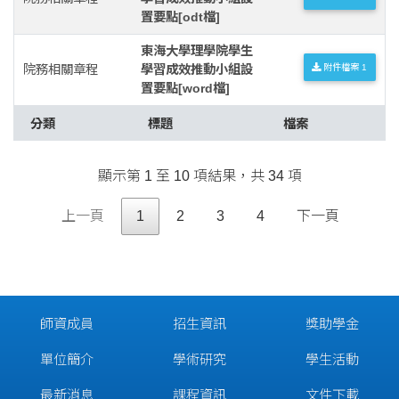
置要點[odt檔]
東海大學理學院學生
院務相關章程
學習成效推動小組設
附件檔案 1
置要點[word檔]
分類
標題
檔案
顯示第 1 至 10 項結果，共 34 項
上一頁
1
2
3
4
下一頁
師資成員
招生資訊
獎助學金
單位簡介
學術研究
學生活動
最新消息
課程資訊
文件下載