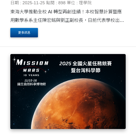
日期 : 2025-11-25
點閱 : 898
單位 : 理學院
東海大學推動全校 AI 轉型再創佳績！本校智慧計算暨應
用數學系系主任陳宏銘與劉正副校長，日前代表學校出席
經濟部 IPAS（產業專家認證）頒獎典禮，接受教育部與
更多訊息
經濟部對於東海大學在推動產業人才培育上的高度肯定。
....