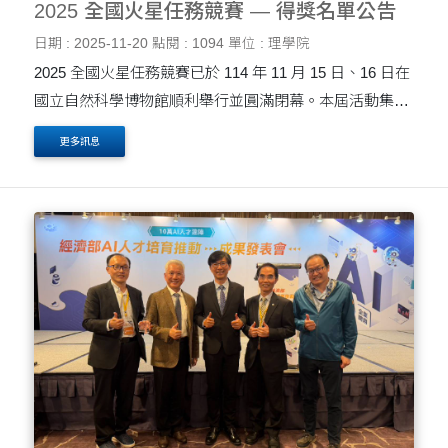
2025 全國火星任務競賽 — 得獎名單公告
日期 : 2025-11-20
點閱 : 1094
單位 : 理學院
2025 全國火星任務競賽已於 114 年 11 月 15 日、16 日在
國立自然科學博物館順利舉行並圓滿閉幕。本屆活動集結
全國大專院校與高中職的傑出師生團隊，共同以創意、科
更多訊息
學精神與工程實作能力挑戰火星任務的多項主題競賽。兩
日....