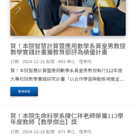
賀！本院智慧計算暨應用數學系黃皇男教授
教學實踐計畫獲教育部評為績優計畫
日期 : 2024-12-16
點閱 : 883
單位 : 理學院
賀！本院智慧計算暨應用數學系黃皇男教授執行112年度
大專校院教學實踐研究計畫「以合作學習與動態視覺呈現
促進複變數函數論學習成效」獲教育部評為績優計畫。
更多訊息
賀！本院生命科學系陳仁祥老師榮獲113學
年度教師【教學傑出】獎
日期 : 2024-12-16
點閱 : 871
單位 : 理學院