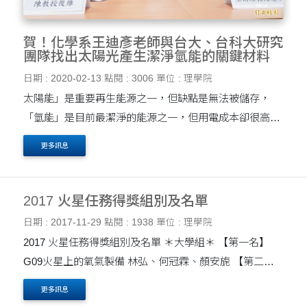
賀！化學系王迪彥老師與台大、台科大研究
團隊找出太陽光產生潔淨氫能的關鍵材料
日期 : 2020-02-13
點閱 : 3006
單位 : 理學院
太陽能」是重要再生能源之一，但缺點是無法被儲存，
「氫能」是目前最潔淨的能源之一，但用電成本卻很高。
科技部今天(12日)指出，由台大、台科大、東海大學組成
更多訊息
的跨校際團隊，發現超薄的原子層材料石墨烯，可幫助
太....
2017 火星任務得獎組別及名單
日期 : 2017-11-29
點閱 : 1938
單位 : 理學院
2017 火星任務得獎組別及名單 ＊大學組＊ 【第一名】
G09火星上的氧氣製備 林弘、何冠霖、顏安旎 【第二
名】G08利用燃料電池使火星車永續發電 梁珮欣、貝佳
更多訊息
妮、莊佳瀅 【第三名】G03就地取材製造氧氣 ....