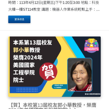
時間：113年4月12日(星期五)下午1:20至3:00 地點：科技
大樓一樓ST114教室 講題：機器人作業系統輕鬆上手：教
育創新體驗 講者：蘇文鈺 教授（國立成功大學資工系）
更多訊息
歡迎參加！!
【賀】本校第13屆校友郭小華教授，榮膺