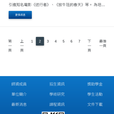
引進知名電影《送行者》、《放牛班的春天》等。 為培育
電影創作人才「推⼿計畫」；製作《星光傳奇》、《陽
更多訊息
陽》（柏林影展入選、台北電影節開幕....
第
上
1
2
3
4
5
6
7
下
最後
一
一
一
一頁
頁
頁
頁
師資成員
招生資訊
獎助學金
單位簡介
學術研究
學生活動
最新消息
課程資訊
文件下載