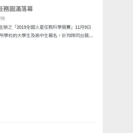
2019火星任務圓滿落幕
學院
辦之「2019全國火星任務科學競賽」11月9日
0所學校的大學生及高中生報名，計70隊同台競
問題。 火星任務活....