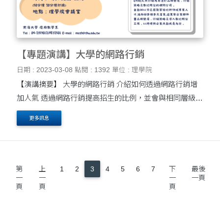
【專題演講】大學的網路行銷
日期 : 2023-03-08
點閱 : 1392
單位 : 理學院
【演講摘要】 大學的網路行銷 介紹如何透過網路行銷增
加人氣 透過網路行銷提高招生的比例，並會與相同層級大
學做比較網路曝光度與網路吸引力的差異 【講員介紹】
更多訊息
柯美如 /久大行銷 總經理 經歷 •....
第
上
1
2
3
4
5
6
7
下
最後
一
一
一
一頁
頁
頁
頁