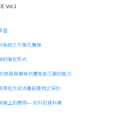
E Vol.1
萊值
射系統之平衡化實線
解的漸近形式
e抗原具與單株抗體免疫沉澱的能力
法降低生成消毒副產物之探討
辨識上的應用— 前科犯資料庫