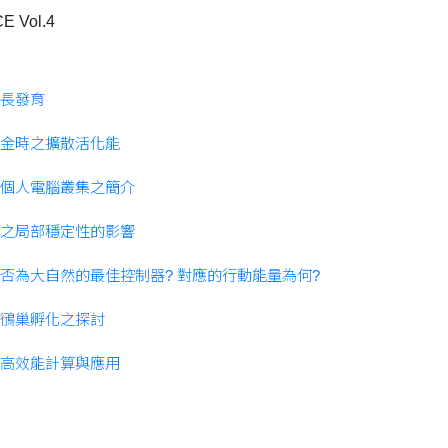
E Vol.4
長發育
金時之擴散活化能
個人電腦叢集之簡介
之局部穩定性的影響
否為大自然的最佳控制器? 對應的行動能量為何?
鴴巢孵化之探討
高效能計算與應用