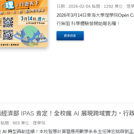
日期 : 2026-02-04
點閱 : 1292
單位 : 理
2026年3月14日東海大學理學院Open Campus 有【理】行遍天下，物.化.
行無阻 科學體驗營開始報名囉！
更多訊息
經濟部 IPAS 肯定！全校瘋 AI 展現跨域實力，
點閱 : 903
單位 : 理學院
 AI 轉型再創佳績！本校智慧計算暨應用數學系系主任陳宏銘與劉正