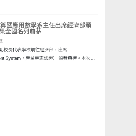
計算暨應用數學系主任出席經濟部頒
成果全國名列前茅
院
副校長代表學校前往經濟部，出席
Assessment System，產業專家認證） 頒獎典禮。本次獎
各大專校院於推動產業人才培育與專業....