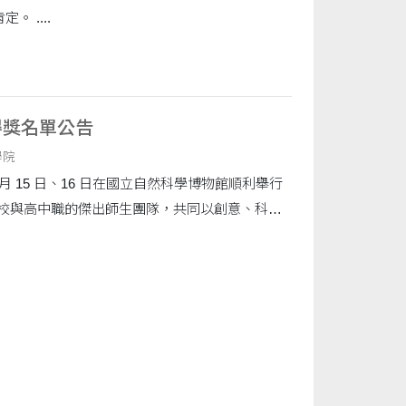
 ....
 得獎名單公告
學院
11 月 15 日、16 日在國立自然科學博物館順利舉行
校與高中職的傑出師生團隊，共同以創意、科學
題競賽。兩日....