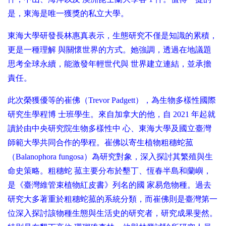
是，東海是唯一獲獎的私立大學。
東海大學研發長林惠真表示，生態研究不僅是知識的累積，
更是一種理解 與關懷世界的方式。她強調，透過在地議題
思考全球永續，能激發年輕世代與 世界建立連結，並承擔
責任。
此次榮獲優等的崔佛（Trevor Padgett），為生物多樣性國際
研究生學程博 士班學生。來自加拿大的他，自 2021 年起就
讀於由中央研究院生物多樣性中 心、東海大學及國立臺灣
師範大學共同合作的學程。崔佛以寄生植物粗穗蛇菰
（Balanophora fungosa）為研究對象，深入探討其繁殖與生
命史策略。粗穗蛇 菰主要分布於墾丁、恆春半島和蘭嶼，
是《臺灣維管束植物紅皮書》列名的國 家易危物種。過去
研究大多著重於粗穗蛇菰的系統分類，而崔佛則是臺灣第一
位深入探討該物種生態與生活史的研究者，研究成果斐然。