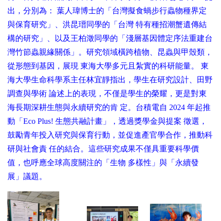
出，分別為： 葉人瑋博士的「台灣擬食蝸步行蟲物種界定
與保育研究」、洪昆瑨同學的「台灣 特有種招潮蟹遺傳結
構的研究」、以及王柏澂同學的「淺層基因體定序法重建台
灣竹節蟲親緣關係」。研究領域橫跨植物、昆蟲與甲殼類，
從形態到基因，展現 東海大學多元且紮實的科研能量。 東
海大學生命科學系主任林宜靜指出，學生在研究設計、田野
調查與學術 論述上的表現，不僅是學生的榮耀，更是對東
海長期深耕生態與永續研究的肯 定。台積電自 2024 年起推
動「Eco Plus! 生態共融計畫」，透過獎學金與提案 徵選，
鼓勵青年投入研究與保育行動，並促進產官學合作，推動科
研與社會責 任的結合。這些研究成果不僅具重要科學價
值，也呼應全球高度關注的「生物 多樣性」與「永續發
展」議題。