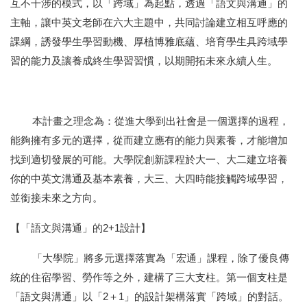
互不干涉的模式，以「跨域」為起點，透過「語文與溝通」的
主軸，讓中英文老師在六大主題中，共同討論建立相互呼應的
課綱，誘發學生學習動機、厚植博雅底蘊、培育學生具跨域學
習的能力及讓養成終生學習習慣，以期開拓未來永續人生。
本計畫之理念為：從進大學到出社會是一個選擇的過程，
能夠擁有多元的選擇，從而建立應有的能力與素養，才能增加
找到適切發展的可能。大學院創新課程於大一、大二建立培養
你的中英文溝通及基本素養，大三、大四時能接觸跨域學習，
並銜接未來之方向。
【「語文與溝通」的
2+1
設計】
「大學院」將多元選擇落實為「宏通」課程，除了優良傳
統的住宿學習、勞作等之外，建構了三大支柱。第一個支柱是
「語文與溝通」以「
2
＋
1
」的設計架構落實「跨域」的對話。