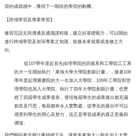
習的成就感中，獲得下一階段的學習的動機。
【跨域學習及專業學習】
修習完語文與溝通及通識課程後，建立好基礎能力，可以開始
進行跨域學習及加深專業之知識，銜接未來就業或進修之方
向。
從
107
學年度起首先由理學院的四個系和工學院工工系
的大一生開始執行「東海大學大學院創新計畫」，接著
108
學年度起博雅書院的大一生加入大學院，
109
年工學院和管
理學院也加入大學院。執行了四年大學院創新計畫，也歷
經了四屆學生成果發表，發現每屆學生的成果展出都充滿
創意及巧思，每屆都有令人驚艷處，從學生的展出中可以
感受到學生的用心及努力，這正是學習成果的真正意義與
價值。
我們期待著這個計畫持續下去，讓更多東海大一新生加入大學