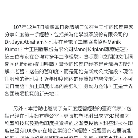
107年12月7日論壇當日邀請到三位在台工作的印度專家
分享印度第一手經驗，包括美時化學製藥股份有限公司的
Dr. Jaya Abraham、印度在台電子工業協會協理Manik
Kumar、世正開發股份有限公司Manoj Kriplani專案經理，
這三位專家在台均有多年工作經驗，熟悉臺印之間的文化隔
閡。他們紛紛提出呼籲，當今的印度已經不是台灣過去所理
解，老舊、落伍的舊印度，而是開始有新式公共建設、現代
化服務的新印度！近年印度國內的硬體設施開發飛速，不可
同日而語，加上印度市場內需強勁，勞動力充沛，正是世界
各國競逐投資的新天地。
另外，本活動也邀請了有印度經營經驗的臺商代表，包
括已經在印度設有辦公室、專長於塑膠射出成型3D模流之
科盛科技以及熟悉印度投資標的之瀚亞投信。科盛科技在印
度已經有100多家在地企業的合作經驗，提醒臺商若要前進