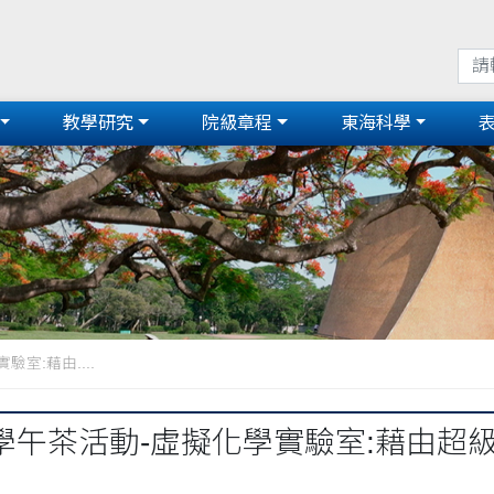
教學研究
院級章程
東海科學
室:藉由....
學午茶活動-虛擬化學實驗室:藉由超