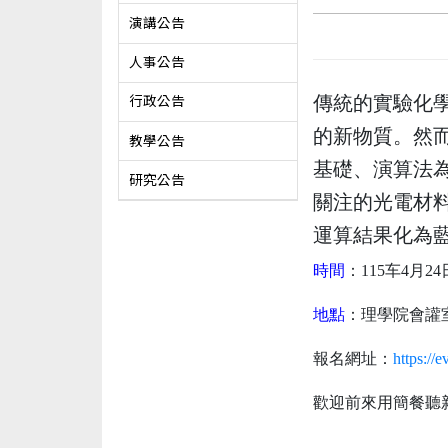
演講公告
人事公告
傳統的實驗化
行政公告
的新物質。然
教學公告
基礎、演算法
研究公告
關注的光電材
運算結果化為
時間
：115车4月24日
地點
：理學院會讙
報名網址
：
https://
歡迎前來用簡餐聽