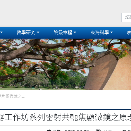
教學研究
院級章程
東海科學
顯微鏡之....
器工作坊系列雷射共軛焦顯微鏡之原