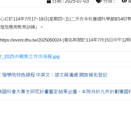
日期 : 2025-07-03
分類 :
點
訂於114年7月17~18日(星期四~五)二天在本校基礎科學館BS40
理及應用教育訓練」。
://event.ithu.tw/2025060024 (報名時間於114年7月15日中午1
52_2025共軛焦工作坊海報.jpg
度 理學院特色課程 中英文：語文與溝通 開放報名登記
年執國科會大專生研究計畫審定結果出爐，本院共計九件計劃獲國科會.