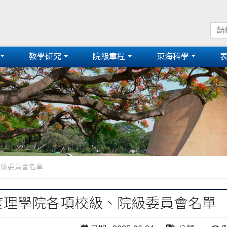
教學研究
院級章程
東海科學
院級委員會名單
年度理學院各項校級、院級委員會名單