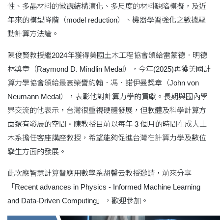
性、多晶材料的微觀結構演化、多尺度的材料缺陷模擬，及近
年來的模型降階（model reduction）、機器學習強化之數據驅
動計算方法論。
陳俊賢教授繼2024年獲得美國土木工程協會頒給雷蒙德．明德
林獎章（Raymond D. Mindlin Medal），今年(2025)再獲美國計
算力學協會頒給最高榮譽約翰．馮．諾伊曼獎章（John von
Neumann Medal），表彰他對計算力學的貢獻。長期與國內學
界交流的他表示，台灣很重視硬體發展，但軟體及科學計算方
面還有發展的空間。陳教授目前以每年 3 個月的時間在成大土
木系擔任客座講座教授，希望能夠促進台灣在計算力學及數位
孿生方面的發展。
此次應智慧計算暨應用數學系胡馨云教授邀請，前來分享
「Recent advances in Physics - Informed Machine Learning
and Data-Driven Computing」，歡迎參加。