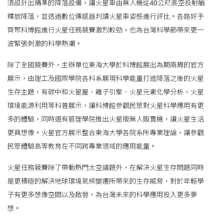
須設計出精準的降落設備，讓火星車由無人機從40公尺高空投射艙
釋放降落，並透過數位傳感器判讀火星車姿態進行評比。各路好手
齊聚科博館進行火星任務競賽激烈較勁，也為台灣科學節帶來更一
波緊張刺激的科學熱潮。
除了全國競賽外，主辦單位東海大學於科博館展出為期兩周的官方
展示，由理工及國際學院各科系展現科學能量打造降落之後的火星
生存主題，有碳中和火星屋、離子引擎、火星元素化學分析，火星
環境能源利用等科普展示，讓科博館參觀民眾對火星科學應用有更
多的體驗，同時還有管理學院推出火星版無人販賣機，讓火星生活
更具想像。火星官方展示整合東海大學各院系所專業理論，讓參觀
民眾體驗高等教育在不同跨專業領域的應用能量。
火星任務競賽除了帶動熱門太空議題外，在解決火星生存問題同時
是更積極的解決地球環境氣候變遷所帶來的生存威脅，對於年輕學
子有更多想像空間以及啟發，為台灣未來的科學應用投入更多夢
想。