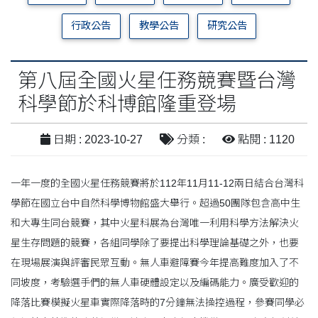
行政公告
教學公告
研究公告
第八屆全國火星任務競賽暨台灣
科學節於科博館隆重登場
日期 : 2023-10-27
分類 :
點閱 : 1120
一年一度的全國火星任務競賽將於112年11月11-12兩日結合台灣科
學節在國立台中自然科學博物館盛大舉行。超過50團隊包含高中生
和大專生同台競賽，其中火星科展為台灣唯一利用科學方法解決火
星生存問題的競賽，各組同學除了要提出科學理論基礎之外，也要
在現場展演與評審民眾互動。無人車避障賽今年提高難度加入了不
同坡度，考驗選手們的無人車硬體設定以及編碼能力。廣受歡迎的
降落比賽模擬火星車實際降落時的7分鐘無法操控過程，參賽同學必