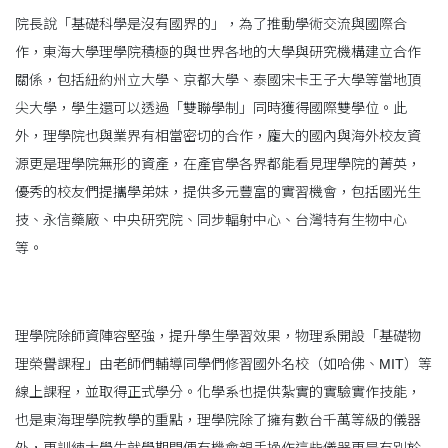
院長說「基礎科學是沒有國界的」，為了推動學術交流與國際合
作，東海大學理學院積極的與世界各地的大學與研究機構建立合作
關係，包括紐約州立大學、京都大學、泰國宋卡王子大學等當地頂
尖大學，學生還可以透過「雙聯學制」同時獲得國際雙學位。此
外，理學院也與業界有相當密切的合作，龐大的國內與海外校友資
源更是理學院無形的資產，在產官學各界都能看見理學院的菁英，
優秀的校友們提攜學弟妹，提供多元豐富的實習機會，包括國光生
技、永信藥廠、中央研究院、同步輻射中心、台灣特有生物中心
等。
理學院除師資陣容堅強，提升學生學習效果，物理系開設「基礎物
理榮譽課程」由老師們輔導同學們修習國外名校（如哈佛、MIT）等
線上課程，並取得正式學分。化學系也提供紮實的實驗實作技能，
也是東海理學院教學的重點，理學院除了擁有數台千萬等級的儀器
外，更訓練大學生就學期間便有機會親手操作這些儀器更是有別於