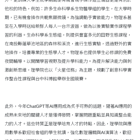
他校的特色，例如：許多生命科學系生物醫學組的學生，在大學時
期，已有機會操作共軛焦顯微鏡。為強調動手實做能力，物理系甚
至在入學時送給新鮮人每人一台示波器，做為以後實驗實作課程學
習的利器。生命科學系生態組，則提供豐富多元的田野生態課程，
在南投縣蓮華池地區的森林和溪流，進行生態實驗，透過野外的實
地操作，培養專業的生態學人才。物理系也提供學生必修課的免費
夜間輔導。以開闊學習視野及提升學科能力。為提升解決能力與刺
激創新思維，理學院也以「火星任務」為主題，規劃了創意科學實
作整合性課程與台中科博館舉辦全國競賽。
此外，今年ChatGPT等AI應用成為炙手可熱的話題，隨著AI應用的
成熟未來地的關鍵人才是懂得發問，掌握問題重點並具知識整合能
力的人才。這些特質正是理學培育人才的特點，因此，理學院與應
用數學系歡迎社會組的學生就讀，強化數理邏輯與AI演算法，歡迎