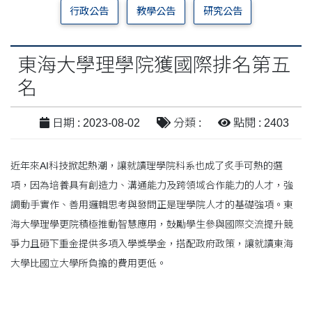
行政公告
教學公告
研究公告
東海大學理學院獲國際排名第五
名
日期 : 2023-08-02
分類 :
點閱 : 2403
近年來AI科技掀起熱潮，讓就讀理學院科系也成了炙手可熱的選
項，因為培養具有創造力、溝通能力及跨領域合作能力的人才，強
調動手實作、善用邏輯思考與發問正是理學院人才的基礎強項。東
海大學理學更院積極推動智慧應用，鼓勵學生參與國際交流提升競
爭力且砸下重金提供多項入學獎學金，搭配政府政策，讓就讀東海
大學比國立大學所負擔的費用更低。