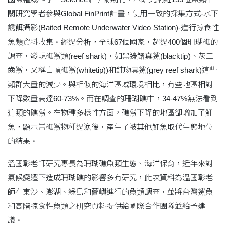
關研究學者參與Global FinPrint計畫，使用一致的採集方式-水下
誘餌攝影(Baited Remote Underwater Video Station)-進行掠食性
魚類資料收集。經過分析，全球67個國家，超過400個珊瑚礁的
調查，發現礁鯊類(reef shark)，如黑邊鰭真鯊(blacktip)、灰三
齒鯊，又稱白頂礁鯊(whitetip))和鈍吻真鯊(grey reef shark)這些
類群大量的減少。與相似的海洋區域環境相比，有些地區相對
下降數量高達60-73%。而在調查的珊瑚礁中，34-47%無法看到
這類的礁鯊。在物種多樣性方面，礁鯊下降的地區卻增加了魟
魚，顯示當礁鯊物種過漁後，產生了被其他魟魚取代生態地位
的結果。
溫國彰老師研究專長為珊瑚礁魚類生態、海洋保育，近年來對
氣候變遷下造成珊瑚礁的影響多有研究，此次資料為溫國彰老
師在東沙、澎湖、綠島和蘭嶼進行的魚類調查，並將台灣鯊魚
和高階掠食性魚類之研究資料提供給國際合作團隊並給予建
議。