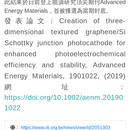
此結果於日前登上能源研究頂尖期刊Advanced
Energy Materials，並被獲選為當期封底。
發表論文：Creation of three-
dimensional textured graphene/Si
Schottky junction photocathode for
enhanced photoelectrochemical
efficiency and stability, Advanced
Energy Materials, 1901022, (2019)
網址：
https://doi.org/10.1002/aenm.20190
1022
：
https://www.rti.org.tw/news/view/id/2051303