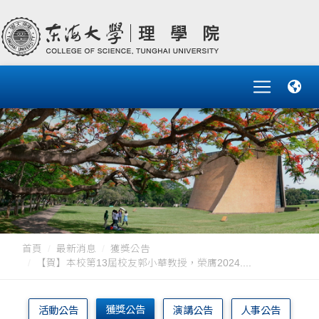
首頁
最新消息
獲獎公告
【賀】本校第13屆校友郭小華教授，榮膺2024....
獲獎公告
活動公告
演講公告
人事公告