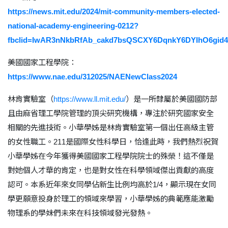
https://news.mit.edu/2024/mit-community-members-elected-
national-academy-engineering-0212?
fbclid=IwAR3nNkbRfAb_cakd7bsQSCXY6DqnkY6DYIhO6gi
美國國家工程學院：
https://www.nae.edu/312025/NAENewClass2024
林肯實驗室（
https://www.ll.mit.edu/
）是一所隸屬於美國國防部
且由麻省理工學院管理的頂尖研究機構，專注於研究國家安全
相關的先進技術。小華學姊是林肯實驗室第一個出任高級主管
的女性職工。
211
是國際女性科學日，恰逢此時，我們熱烈祝賀
小華學姊在今年獲得美國國家工程學院院士的殊榮！這不僅是
對她個人才華的肯定，也是對女性在科學領域傑出貢獻的高度
認可。本系近年來女同學佔新生比例均高於
1/4
，顯示現在女同
學更願意投身於理工的領域來學習，小華學姊的典範應能激勵
物理系的學妹們未來在科技領域發光發熱。