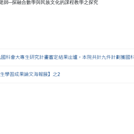
老師─探融合數學與民族文化的課程教學之探究
執國科會大專生研究計畫審定結果出爐，本院共計九件計劃獲國科會.
【學生學習成果論文海報展】之2