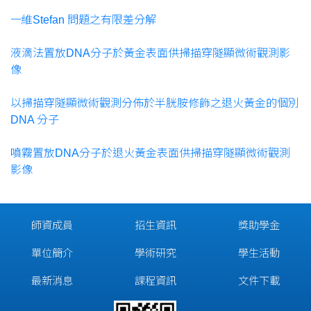
一維Stefan 問題之有限差分解
液滴法置放DNA分子於黃金表面供掃描穿隧顯微術觀測影
像
以掃描穿隧顯微術觀測分佈於半胱胺修飾之退火黃金的個別
DNA 分子
噴霧置放DNA分子於退火黃金表面供掃描穿隧顯微術觀測
影像
師資成員
招生資訊
獎助學金
單位簡介
學術研究
學生活動
最新消息
課程資訊
文件下載