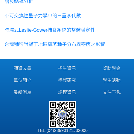
譜及結構分析
不可交換性量子力學中的三重李代數
時滯式Leslie-Gower捕食系統的整體穩定性
台灣獼猴對墾丁地區茄苳種子分布與密度之影響
師資成員
招生資訊
獎助學金
單位簡介
學術研究
學生活動
最新消息
課程資訊
文件下載
TEL:(04)23590121#32000