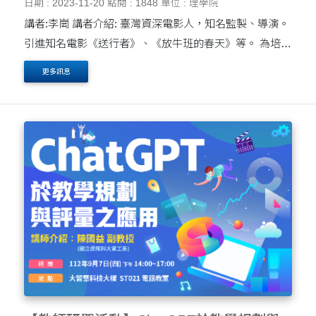
日期 : 2023-11-20
點閱 : 1848
單位 : 理學院
講者:李崗 講者介紹: 臺灣資深電影人，知名監製、導演。
引進知名電影《送行者》、《放牛班的春天》等。 為培育
電影創作人才「推⼿計畫」；製作《星光傳奇》、《陽
更多訊息
陽》（柏林影展入選、台北電影節開幕....