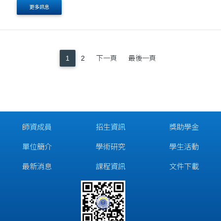
換生的到來及離去，目前院內印度籍人員數仍提升至9
更多訊息
名，成員為2名印度籍博士及7名印度籍博....
1
2
下一頁
最後一頁
師資成員
招生資訊
獎助學金
單位簡介
學術研究
學生活動
最新消息
課程資訊
文件下載