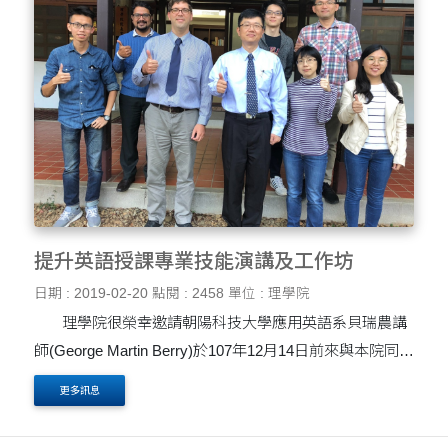
提升英語授課專業技能演講及工作坊
日期 : 2019-02-20
點閱 : 2458
單位 : 理學院
理學院很榮幸邀請朝陽科技大學應用英語系貝瑞農講
師(George Martin Berry)於107年12月14日前來與本院同仁
分享自身外語教學之經驗。該日我方出席代表包含化學系
更多訊息
Kiran B. Manjappa研究助理教授、生科系李錦....