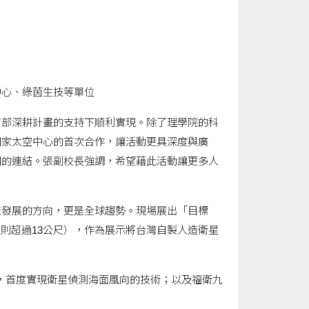
中心、綠茵生技等單位
育部深耕計畫的支持下順利實現。除了理學院的科
國家太空中心的首次合作，讓活動更具深度與廣
用的連結。張副校長強調，希望藉此活動讓更多人
技發展的方向，更是全球趨勢。現場展出「目標
型則超過13公尺），作為展示將台灣自製人造衛星
號，首度實現衛星偵測海面風向的技術；以及福衛九