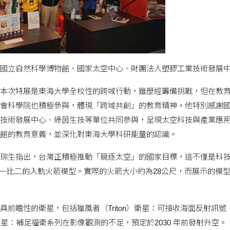
國立自然科學博物館、國家太空中心、財團法人塑膠工業技術發展
本次特展是東海大學全校性的跨域行動，雖歷經籌備挑戰，但在教
會科學院也積極參與，體現「跨域共創」的教育精神。他特別感謝
技術發展中心、綠茵生技等單位共同參與，呈現太空科技與產業應
館的教育意義，並深化對東海大學科研能量的認識。
琮生指出，台灣正積極推動「競逐太空」的國家目標，這不僅是科
（十一比二的入軌火箭模型。實際的火箭大小約為28公尺，而展示的模
具前瞻性的衛星，包括獵風者（Triton）衛星：可接收海面反射訊
-9）衛星：補足福衛系列在影像觀測的不足，預定於2030 年前發射升空。