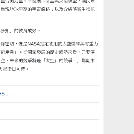
域整合的力量。不僅展示衛星與火箭模型，讓民眾
，重現地球早期的宇宙痕跡；以及介紹藻類生物能
學多知」的教育成效。
係密切，像是NASA指定使用的太空螺絲與零重力
傳奇產業」。從國家發展的歷史趨勢來看，只要傳
天空，未來的競爭將是『太空』的競爭。」鄭副市
陸火星指日可待。
...