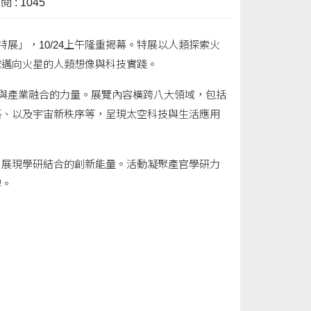
 : 1045
展」，10/24上午隆重揭幕。特展以人類探索火
球邁向火星的人類想像與科技實踐。
學與產業融合的力量。展覽內容橫跨八大領域，包括
築、以及宇宙新秩序等，呈現太空科技與生活應用
，展現學研結合的創新能量。活動凝聚產官學研力
碑。