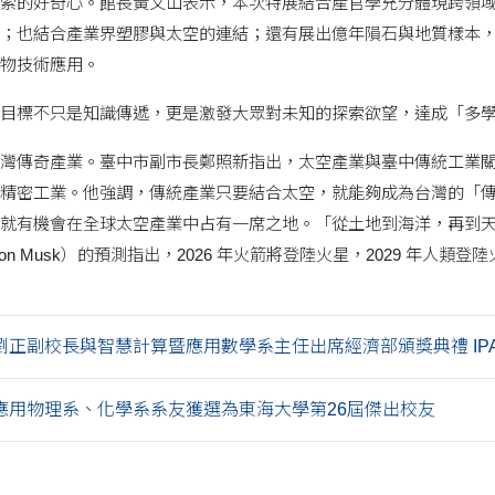
索的好奇心。館長黃文山表示，本次特展結合產官學充分體現跨領
；也結合產業界塑膠與太空的連結；還有展出億年隕石與地質樣本
物技術應用。
目標不只是知識傳遞，更是激發大眾對未知的探索欲望，達成「多
灣傳奇產業。臺中市副市長鄭照新指出，太空產業與臺中傳統工業關
精密工業。他強調，傳統產業只要結合太空，就能夠成為台灣的「
就有機會在全球太空產業中占有一席之地。「從土地到海洋，再到
on Musk）的預測指出，2026 年火箭將登陸火星，2029 年人類登
正副校長與智慧計算暨應用數學系主任出席經濟部頒獎典禮 IPAS .
院i應用物理系、化學系系友獲選為東海大學第26屆傑出校友