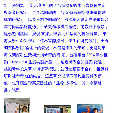
出，分別為： 葉人瑋博士的「台灣擬食蝸步行蟲物種界定
與保育研究」、洪昆瑨同學的「台灣 特有種招潮蟹遺傳結
構的研究」、以及王柏澂同學的「淺層基因體定序法重建台
灣竹節蟲親緣關係」。研究領域橫跨植物、昆蟲與甲殼類，
從形態到基因，展現 東海大學多元且紮實的科研能量。 東
海大學生命科學系主任林宜靜指出，學生在研究設計、田野
調查與學術 論述上的表現，不僅是學生的榮耀，更是對東
海長期深耕生態與永續研究的肯 定。台積電自 2024 年起推
動「Eco Plus! 生態共融計畫」，透過獎學金與提案 徵選，
鼓勵青年投入研究與保育行動，並促進產官學合作，推動科
研與社會責 任的結合。這些研究成果不僅具重要科學價
值，也呼應全球高度關注的「生物 多樣性」與「永續發
展」議題。