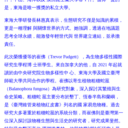
是，東海是唯一獲獎的私立大學。
東海大學研發長林惠真表示，生態研究不僅是知識的累積，
更是一種理解 與關懷世界的方式。她強調，透過在地議題
思考全球永續，能激發年輕世代與 世界建立連結，並承擔
責任。
此次榮獲優等的崔佛（Trevor Padgett），為生物多樣性國際
研究生學程博 士班學生。來自加拿大的他，自 2021 年起就
讀於由中央研究院生物多樣性中 心、東海大學及國立臺灣
師範大學共同合作的學程。崔佛以寄生植物粗穗蛇菰
（Balanophora fungosa）為研究對象，深入探討其繁殖與生
命史策略。粗穗蛇 菰主要分布於墾丁、恆春半島和蘭嶼，
是《臺灣維管束植物紅皮書》列名的國 家易危物種。過去
研究大多著重於粗穗蛇菰的系統分類，而崔佛則是臺灣第一
位深入探討該物種生態與生活史的研究者，研究成果斐然。