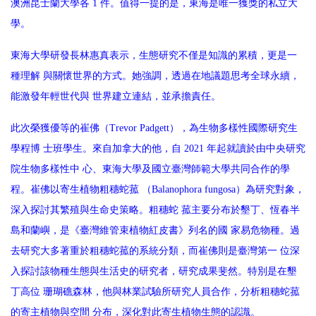
澳洲昆士蘭大學各 1 件。值得一提的是，東海是唯一獲獎的私立大
學。
東海大學研發長林惠真表示，生態研究不僅是知識的累積，更是一
種理解 與關懷世界的方式。她強調，透過在地議題思考全球永續，
能激發年輕世代與 世界建立連結，並承擔責任。
此次榮獲優等的崔佛（Trevor Padgett），為生物多樣性國際研究生
學程博 士班學生。來自加拿大的他，自 2021 年起就讀於由中央研究
院生物多樣性中 心、東海大學及國立臺灣師範大學共同合作的學
程。崔佛以寄生植物粗穗蛇菰 （Balanophora fungosa）為研究對象，
深入探討其繁殖與生命史策略。粗穗蛇 菰主要分布於墾丁、恆春半
島和蘭嶼，是《臺灣維管束植物紅皮書》列名的國 家易危物種。過
去研究大多著重於粗穗蛇菰的系統分類，而崔佛則是臺灣第一 位深
入探討該物種生態與生活史的研究者，研究成果斐然。特別是在墾
丁高位 珊瑚礁森林，他與林業試驗所研究人員合作，分析粗穗蛇菰
的寄主植物與空間 分布，深化對此寄生植物生態的認識。