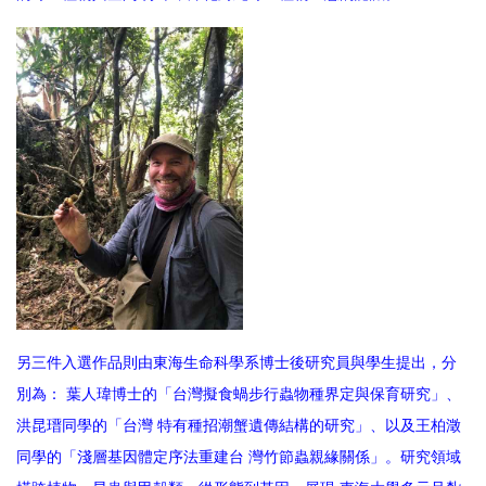
另三件入選作品則由東海生命科學系博士後研究員與學生提出，分
別為： 葉人瑋博士的「台灣擬食蝸步行蟲物種界定與保育研究」、
洪昆瑨同學的「台灣 特有種招潮蟹遺傳結構的研究」、以及王柏澂
同學的「淺層基因體定序法重建台 灣竹節蟲親緣關係」。研究領域