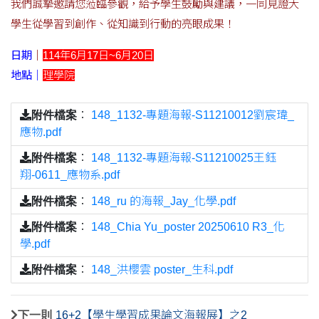
我們誠摯邀請您蒞臨參觀，給予學生鼓勵與建議，一同見證大
學生從學習到創作、從知識到行動的亮眼成果！
日期
｜
114年6月17日~6月20日
地點｜
理學院
附件檔案
：
148_1132-專題海報-S11210012劉宸瑋_
應物.pdf
附件檔案
：
148_1132-專題海報-S11210025王鈺
翔-0611_應物系.pdf
附件檔案
：
148_ru 的海報_Jay_化學.pdf
附件檔案
：
148_Chia Yu_poster 20250610 R3_化
學.pdf
附件檔案
：
148_洪櫻雲 poster_生科.pdf
下一則
16+2【學生學習成果論文海報展】之2